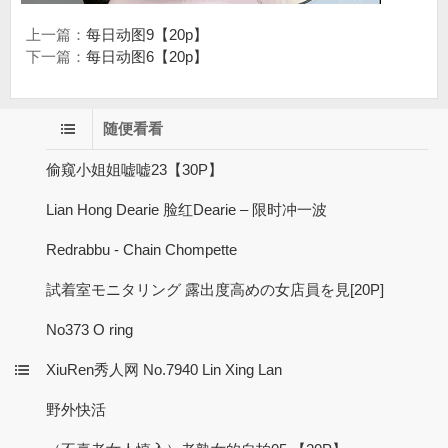
上一篇：
每日动图9【20p】
下一篇：
每日动图6【20p】
随便看看
偷窥小姐姐嘘嘘23【30P】
Lian Hong Dearie 脸红Dearie – 限时冲一波
Redrabbu - Chain Chompette
試着室モニタリング 露出度高めの女店員を見[20P]
No373 O ring
XiuRen秀人网 No.7940 Lin Xing Lan
野外快活